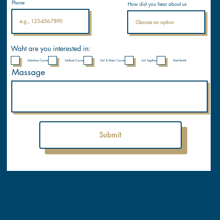
Phone
How did you hear about us
onal
Nautical
Academ
y
Waht are you interested in:
Motorboa Course
Sailboat Course
Sail & Motor Course
Sail Together
Boat Rental
Massage
Submit