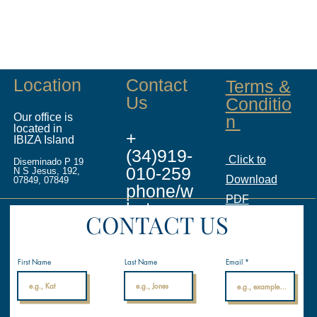
Location
Contact
Terms &
Us
Conditio
Our office is
n
located in
+
IBIZA Island
(34)919-
Click to
Diseminado P 19
010-259
N S Jesus, 192,
Download
07849, 07849
phone/w
PDF
hatsapp
CONTACT US
info@ina
licenses.
First Name
Last Name
Email
com
Internati