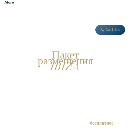
More
adventure today
Call Us
Пакет
размещения
IBIZA
Мечтаете о по-настоящему расслабленном отдыхе
на Ибице? Виллы Oasis идеально подходят для
отдыха после целого дня, проведенного в море.
Окруженный красивым лесом, вы будете
наслаждаться полным уединением, но при этом
будете в нескольких минутах от города Эйвисса и
Санта-Эулалии.
бесплатное
В зимний сезон мы предлагаем вам
проживание на время вашего курса в одной из вилл